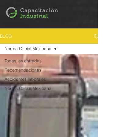
Capacitación
Industrial
BLOG
Norma Oficial Mexicana
Todas las entradas
Recomendaciones
Accidentes laborales
Norma Oficial Mexicana