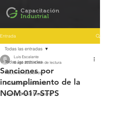
Capacitación
Industrial
Entrada
Todas las entradas
Luis Escalante
Todas las entradas
6 ago 2025
4 min de lectura
Sanciones por
Recomendaciones
incumplimiento de la
Accidentes laborales
NOM-017-STPS
Norma Oficial Mexicana