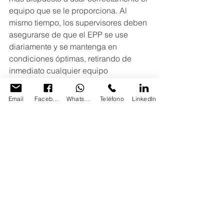
equipo que se le proporciona. Al 
mismo tiempo, los supervisores deben 
asegurarse de que el EPP se use 
diariamente y se mantenga en 
condiciones óptimas, retirando de 
inmediato cualquier equipo 
defectuoso. También es esencial 
mantener actualizada toda la 
Email
Facebook
Whatsapp
Teléfono
LinkedIn
documentación que respalde estas 
acciones, ya que una buena gestión 
de registros puede marcar la 
diferencia durante una inspección.
Por último, contar con aliados 
estratégicos, como proveedores 
certificados de equipo de protección 
personal, facilita el cumplimiento de la 
norma y garantiza que el equipo 
adquirido cumpla con los estándares 